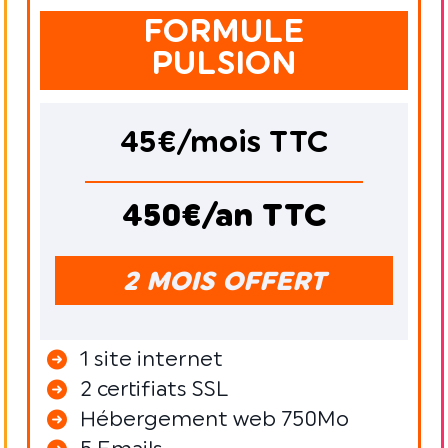
FORMULE
PULSION
45€/mois TTC
450€/an TTC
2 MOIS OFFERT
1 site internet
2 certifiats SSL
Hébergement web 750Mo