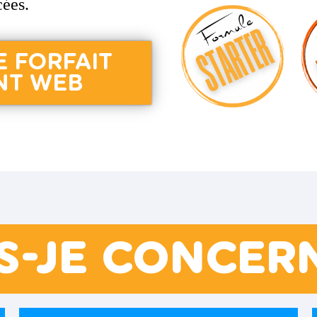
cées.
 FORFAIT
NT WEB
S-JE CONCER