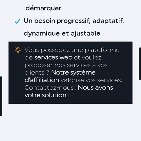
démarquer
Un besoin progressif, adaptatif,
dynamique et ajustable
Vous possédez une plateforme
de
services web
et voulez
proposer nos services à vos
clients ?
Notre système
d'affiliation
valorise vos services
.
Contactez-nous :
Nous avons
votre solution !