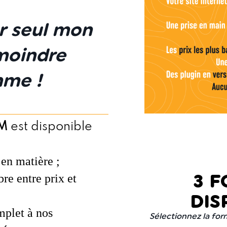
er seul mon
 moindre
hme !
OM
est disponible
 en matière ;
bre entre prix et
3 
DIS
mplet à nos
Sélectionnez la for