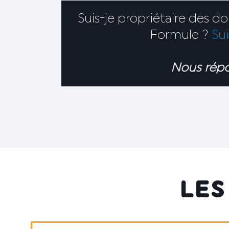
Suis-je propriétaire des 
Formule ?
Sui
Nous répo
LE