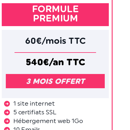
FORMULE
PREMIUM
60€/mois TTC
540€/an TTC
3 MOIS OFFERT
1 site internet
5 certifiats SSL
Hébergement web 1Go
10 Emails