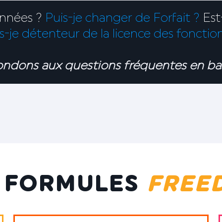
données ?
Puis-je changer de Forfait ?
Est
s-je détenteur de la licence des fonctio
ndons aux questions fréquentes en ba
S FORMULES
FREE