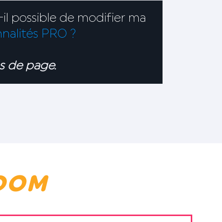
-il possible de modifier ma
nnalités PRO ?
s de page.
DOM