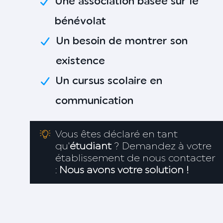
Une association basée sur le
bénévolat
Un besoin de montrer son
existence
Un cursus scolaire en
communication
Vous êtes déclaré en tant
qu'
étudiant
? Demandez à votre
établissement de nous contacter
:
Nous avons votre solution !